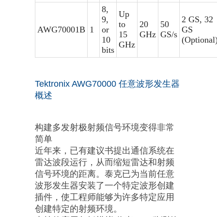
8,
Up
9,
2 GS, 32
to
20
50
AWG70001B
1
or
GS
15
GHz
GS/s
10
(Optional
GHz
bits
Tektronix AWG70000
任意波形发生器
概述
构建多发射极射频信号环境变得非常
简单
近年来，已有建议书提出通信系统在
雷达波段运行，从而缩短雷达和射频
信号环境的距离。泰克已为当前任意
波形发生器安装了一个特定波形创建
插件，使工程师能够为许多特定应用
创建特定的射频环境。