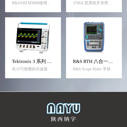
R&S®RTM3000使用罗德与施瓦茨设计的定制化10位模数转换器，与传统 8 位模数转换器相比，波形精度提升到 4 倍。分辨率越高，波形越清晰，进而显示更多在其他情况下可能忽略的信号细节。
3706A 型系统开关带有高性能数字万用表，包含用于插卡的六个插槽，采用紧凑型 2U 高的机箱，可以轻松地满足中高通道数应用的需求。满载情况下，主机最多可支持 576 条双线多路复用器通道，实现无与伦比的密度和低廉的每通道成本
Tektronix 3 系列 MDO 混合域示波器
R&S RTH 八合一手持示波器
在小巧便携的示波器上体验高清晰度大显示屏。屡获殊荣的触摸式界面将您的学习曲线变成阶跃函数。独特的内置频谱分析仪选件让它非常适合用于射频分析。
R&S Scope Rider 手持式示波器目前有双通道RTH1002和四通道RTH1004两种版本。多功能：(实验室级)示波器，逻辑分析仪，协议分析仪，数据记录仪，数字万用表，频谱分析仪，谐波分析仪，频率计。坚固耐用，手持仪器中的集大成之佳品。