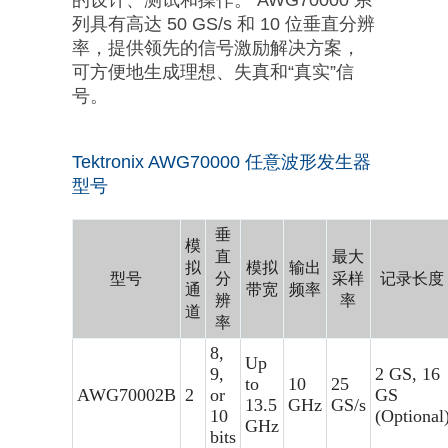
的设计、测试和操作。 AWG70000 系
列具有高达 50 GS/s 和 10 位垂直分辨
率，提供领先的信号激励解决方案，
可方便地生成理想、失真和“真实”信
号。
Tektronix AWG70000
任意波形发生器
型号
垂
模
直
最大
拟
模拟
输出
型号
分
采样
记录长度
通
带宽
频率
辨
率
道
率
8,
Up
9,
2 GS, 16
to
10
25
AWG70002B
2
or
GS
13.5
GHz
GS/s
10
(Optional
GHz
bits